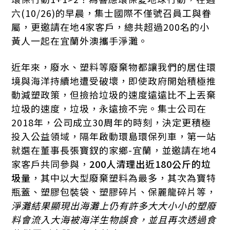
六(10/26)的早晨，集士國際不僅號召員工與眷
屬，更邀請在地4家客戶，總共超過200名的小
黃人一起在宜蘭外澳攜手淨灘。
近年來，廢水、塑料等廢棄物都讓我們的居住環
境與海洋持續地遭受破壞，即使政府開始積極推
動減塑政策，但撿拾垃圾的速度遠遠比不上丟棄
垃圾的速度，垃圾，永遠撿不完。集士公司在
2018年，公司成立30周年的時刻，決定更積極
投入公益領域，隔年啟動環島環保列車，第一站
就選在董事長張寶釵的家鄉-宜蘭，並邀請在地4
家客戶共同參與，
200人清理出近180公斤的垃
圾量
，其中以大型廢棄塑料為最多，其次為寶特
瓶蓋、塑膠包裝袋、塑膠碎片、保麗龍碎片等，
淨灘結果顯現出海灘上仍有許多大大小小的塑廢
料會流入大海被海洋生物誤食，並且再次透過食