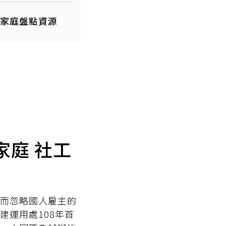
助家庭盤點資源
家庭
社工
而忽略國人雇主的
運用處108年首