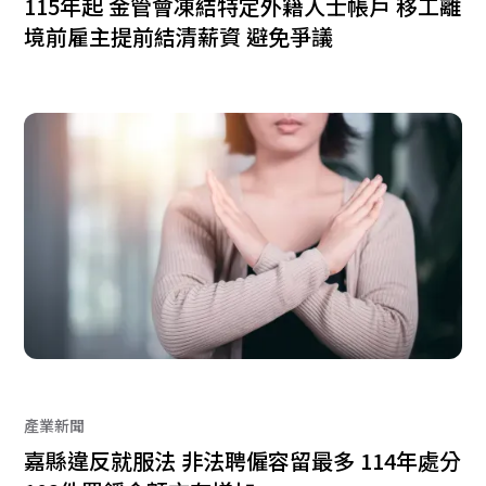
115年起 金管會凍結特定外籍人士帳戶 移工離
境前雇主提前結清薪資 避免爭議
產業新聞
嘉縣違反就服法 非法聘僱容留最多 114年處分