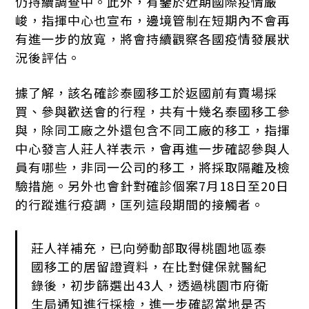
仍持續調查中。此外，有鑒於近期國際疫情嚴
峻，指揮中心也宣布，邊境管制在短期內不會再
有進一步的放寬，將會持續觀察各國疫情發展狀
況後評估。
據了解，該名確診泰國移工於返國前有賣場採
買、參與歡送會的行程，共有十幾名泰國移工參
與，除同工廠之外還包含不同工廠的移工，指揮
中心發言人莊人祥表示，會再進一步確認參與人
員有哪些，非同一公司的移工，將採取隔離及檢
驗措施。另外也會針對確診個案7月18日至20日
的行蹤進行疫調，匡列這段期間的接觸者。
莊人祥補充，已向勞動部取得桃園地區泰
國移工的居留證資料，在比對健保就醫紀
錄後，初步篩選出43人，透過桃園市府衛
生局通知進行採檢，進一步確認當地是否