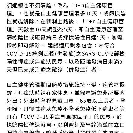
須通報也不須隔離，改為「0+n自主健康管
理」，也就是自主健康管理最多10天，或篩檢陰
性就能解除。在新制上路後，「0+n自主健康管
理」天數由10天調整為5天，即自主健康管理至
篩檢陰性或距發病日或採檢陽性日達5天，無需
採檢即可解除。 建議適用對象包含：未符合
COVID-19病例定義(併發症)之SARS-CoV-2篩檢
陽性輕症或無症狀民眾，以及距離發病日未滿5
天但已完成治療之確診（併發症）者。
自主健康管理期間防疫措施維持不變，疾管署提
醒，有症狀時請在家休息，並儘量避免非必要的
外出；外出時全程佩戴口罩；65歲以上長者、孕
產婦、具慢性病或免疫不全或免疫低下病史者等
具有「COVID-19重症高風險因子」的民眾，於
快篩陽性儘速就醫，以利醫師及早診治並開立口
服抗病毒藥物，降低感染後引發併發症的風險。