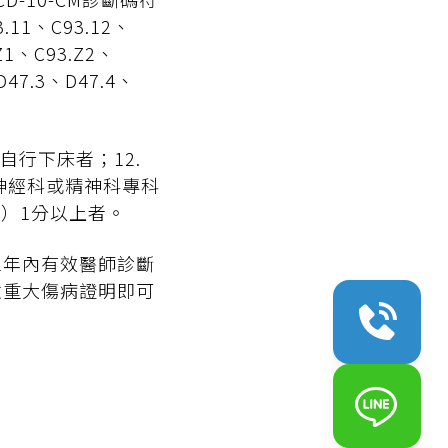
3.11、C93.12、
.Z1、C93.Z2、
D47.3、D47.4、
法自行下床者；12.
經神經科或精神科專科
CDR）1分以上者。
1年內有效醫師診斷
險重大傷病證明即可