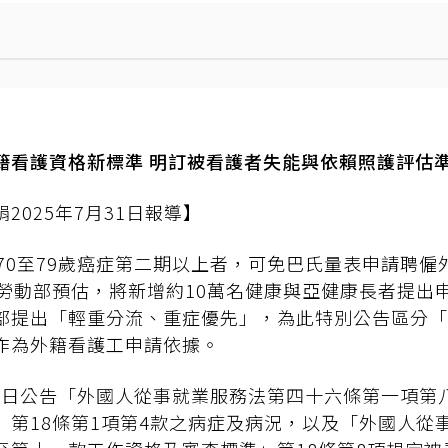
籍看護資格新標準 明訂被看護者失能與依賴照護評估
2025年7月31日報導】
或70至79歲癌症第二期以上者，可免巴氏量表申請聘僱
。勞動部預估，將新增約10萬名健康與亞健康長者提出
部提出「輕重分流、重症優先」，為此特別公告區分「
作為外籍看護工申請依據。
月31日公告「外國人從事就業服務法第四十六條第一項第
」第18條第1項第4款之病症及病況，以及「外國人從