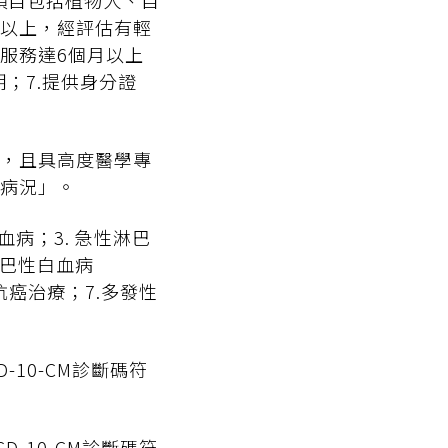
項目包括植物人、自
歲以上，經評估有輕
照服務達6個月以上
期；7.提供身分證
，且具高度醫學專
病況」。
病；3. 急性淋巴
淋巴性白血病
積極抗癌治療；7.多發性
-10-CM診斷碼符
-10-CM診斷碼符