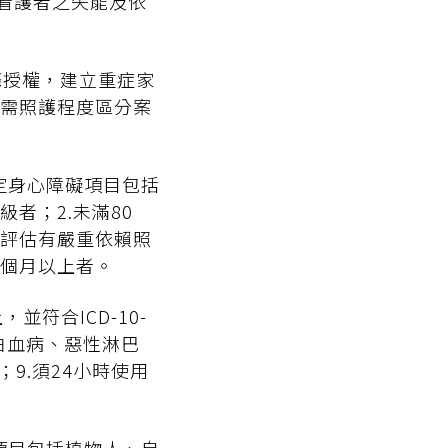
看護者之失能及依
條授權，建立重症家
需照護程度區分案
定身心障礙項目包括
者；2.未滿80
隊評估有嚴重依賴照
6個月以上者。
並符合ICD-10-
性白血病、惡性淋巴
9.須24小時使用