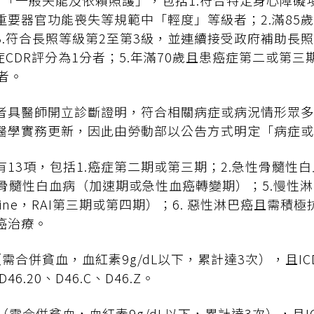
列「一般失能及依賴照護」，包括1.符合特定身心障礙
重要器官功能喪失等規範中「輕度」等級者；2.滿85
3.符合長照等級第2至第3級，並連續接受政府補助長
症CDR評分為1分者；5.年滿70歲且患癌症第二或第三
者。
者具醫師開立診斷證明，符合相關病症或病況情形眾多
醫學實務更新，因此由勞動部以公告方式明定「病症或
13項，包括1.癌症第二期或第三期；2.急性骨髓性白血
性骨髓性白血病（加速期或急性血癌轉變期）；5.慢性
e Iodine，RAI第三期或第四期）；6. 惡性淋巴癌且需
癌治療。
需合併貧血，血紅素9g/dL以下，累計達3次），且ICD
D46.20、D46.C、D46.Z。
需合併貧血，血紅素9g/dL以下，累計達3次），且ICD