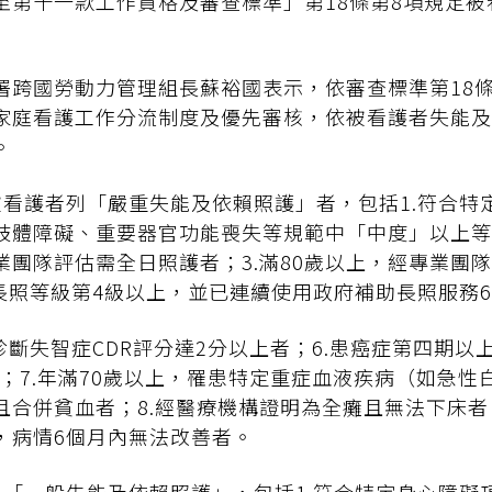
至第十一款工作資格及審查標準」第18條第8項規定被
署跨國勞動力管理組長蘇裕國表示，依審查標準第18
家庭看護工作分流制度及優先審核，依被看護者失能及
。
被看護者列「嚴重失能及依賴照護」者，包括1.符合特
肢體障礙、重要器官功能喪失等規範中「中度」以上等級
業團隊評估需全日照護者；3.滿80歲以上，經專業團
合長照等級第4級以上，並已連續使用政府補助長照服務
診斷失智症CDR評分達2分以上者；6.患癌症第四期以上，
C97；7.年滿70歲以上，罹患特定重症血液疾病（如急
合併貧血者；8.經醫療機構證明為全癱且無法下床者；
，病情6個月內無法改善者。