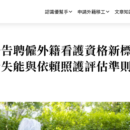
認識優幫手
申請外籍移工
文章知
告聘僱外籍看護資格新標
者失能與依賴照護評估準