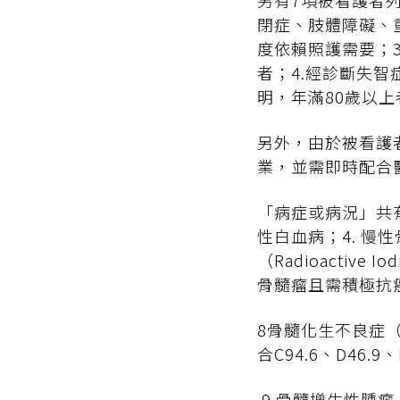
另有7項被看護者
閉症、肢體障礙、
度依賴照護需要；
者；4.經診斷失智
明，年滿80歲以上
另外，由於被看護
業，並需即時配合
「病症或病況」共有
性白血病；4. 慢
（Radioactiv
骨髓瘤且需積極抗
8骨髓化生不良症（
合C94.6、D46.9、
9.骨髓增生性腫瘤（