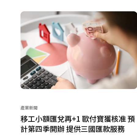
產業新聞
移工小額匯兌再+1 歐付寶獲核准 預
計第四季開辦 提供三國匯款服務