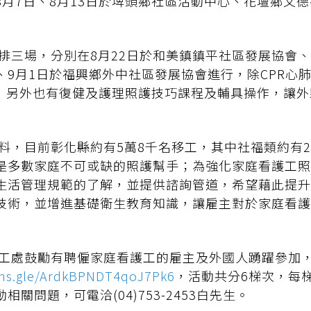
8月7日、8月13日於埤頭鄉社區活動中心、花壇鄉文
排三場，分別在8月22日於和美鎮鎮平社區發展協會、
、9月1日於福興鄉外中社區發展協會進行，除CPR心
外，另外也有復健及護理照護技巧課程及輔具操作，讓
料，目前彰化縣約有5萬8千名移工，其中社福類約有
是多數家庭不可或缺的照護幫手；為強化家庭看護工照
生活管理規範的了解，並提供諮詢管道，希望藉此提升
技術，並增進基礎衛生教育知識，讓雇主對於家庭看護
工處鼓勵有聘僱家庭看護工的雇主及外國人踴躍參加
rms.gle/ArdkBPNDT4qoJ7Pk6
，活動共分6梯次，每梯
關問題，可電洽(04)753-2453白先生。