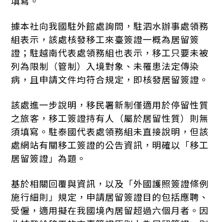
填寫。
據本社向我國駐外館處詢問，駐泗水辦事處領務
組表示，該處核發移工來臺簽證一概為居留簽
證；駐越南代表處領務組也表示，移工只要未被
列為限制（管制）入境對象、未罹患法定傳染
病，且申請文件均符合規定，即核發居留簽證。
該處進一步說明，移民署新制僅適用於停留性質
之旅客，移工簽證持有人（屬於居留性質）則無
須填寫。駐泰國代表處領務組未直接說明，但該
處網站有關移工簽證的公告資訊，明確以「移工
居留簽證」為題。
基於相關回覆與資訊，以及「外國護照簽證條例
施行細則」規定，申請居留簽證目的包括應聘、
受僱，適用擬在我國境內居留超過六個月者。因