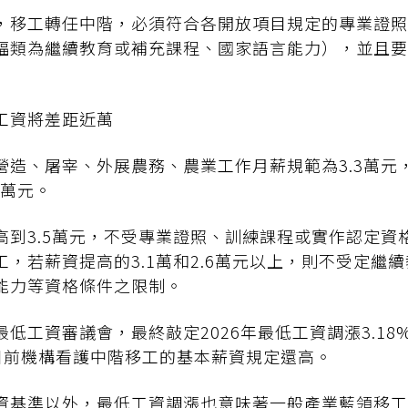
，移工轉任中階，必須符合各開放項目規定的專業證照
福類為繼續教育或補充課程、國家語言能力），並且要
工資將差距近萬
造、屠宰、外展農務、農業工作月薪規範為3.3萬元，
4萬元。
高到3.5萬元，不受專業證照、訓練課程或實作認定資
，若薪資提高的3.1萬和2.6萬元以上，則不受定繼
能力等資格條件之限制。
低工資審議會，最終敲定2026年最低工資調漲3.18
比目前機構看護中階移工的基本薪資規定還高。
資基準以外，最低工資調漲也意味著一般產業藍領移工