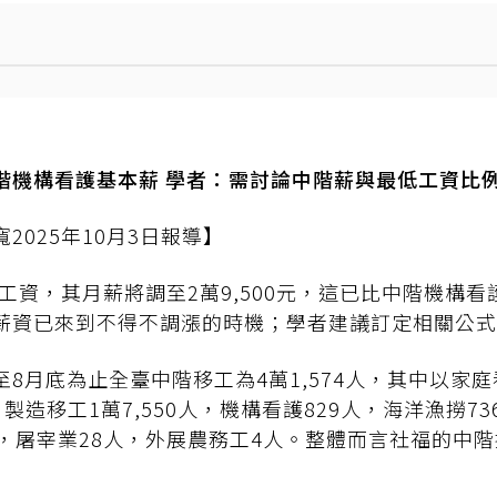
階機構看護基本薪 學者：需討論中階薪與最低工資比
2025年10月3日報導】
低工資，其月薪將調至2萬9,500元，這已比中階機構看護
薪資已來到不得不調漲的時機；學者建議訂定相關公式
8月底為止全臺中階移工為4萬1,574人，其中以家庭
，製造移工1萬7,550人，機構看護829人，海洋漁撈73
人，屠宰業28人，外展農務工4人。整體而言社福的中