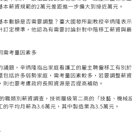
基本薪資規範的2萬元差距進一步擴大到接近萬元。
基本數額是否需要調整？臺大國發所副教授辛炳隆表示
計訂定標準，他認為有需要討論針對中階移工薪資與最
同需考量因素多
的議題，辛炳隆指出家庭看護工的雇主聘僱移工有別於
還包括許多弱勢家庭，需考量因素較多，若要調整薪資
，則也要考慮政府長照資源是否提高補助。
4年的職類別薪資調查，技術層級第二高的「技藝、機械
的平均月薪為3.6萬元，其中製造業為3.5萬元。