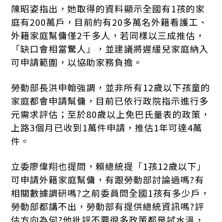
陳昭姿指出，她取得的資料顯示全國有1孩的家
庭有200萬戶，目前約有20多萬名外籍看護工、
外籍家庭幫傭僅2千多人，若同樣以三成推估，
「缺口會相當驚人」，並建議將遲緩兒家庭納入
可申請範圍，以協助家務負擔。
勞動部長洪申翰強調，並非所有12歲以下孩童的
家庭都會申請幫傭，目前已依行政院指示進行多
元需求評估；至於80歲以上免巴氏量表的政策，
上路3個月已收到1萬件申請，推估1年可達4萬
件。
立委廖偉翔也提問，賴總統提「1孩12歲以下」
可申請外籍家庭幫傭，有跟勞動部討論過嗎?有
相關數據調研嗎?之前委員問全國1孩有多少戶，
勞動部都講不出，勞動部有提供總統資訊嗎?評
估方向為何?他批評不要很多政策都是試水溫，