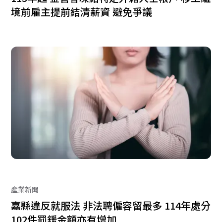
境前雇主提前結清薪資 避免爭議
產業新聞
嘉縣違反就服法 非法聘僱容留最多 114年處分
102件罰鍰金額亦有增加