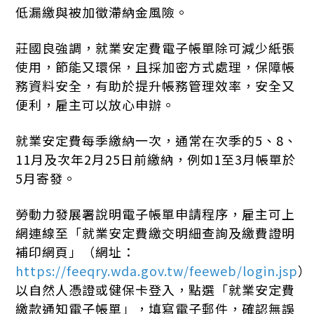
低漏繳與被加徵滯納金風險。
莊國良強調，就業安定費電子帳單除可減少紙張
使用，節能又環保，且採加密方式處理，保障帳
務資料安全，有助於提升帳務管理效率，安全又
便利，雇主可以放心申辦。
就業安定費每季繳納一次，通常在次季的5、8、
11月及次年2月25日前繳納，例如1至3月帳單於
5月寄發。
勞動力發展署說明電子帳單申請程序，雇主可上
網連線至「就業安定費繳交明細查詢及繳費證明
補印網頁」（網址：
https://feeqry.wda.gov.tw/feeweb/login.jsp
）
以自然人憑證或健保卡登入，點選「就業安定費
繳款通知電子帳單」，填寫電子郵件，確認無誤