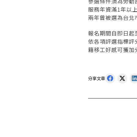
參選條件須為勞動
服務年資滿1年以
兩年曾被選為台北
報名期間自即日起
依各項評選指標評
籍移工好感可獲加
分享文章