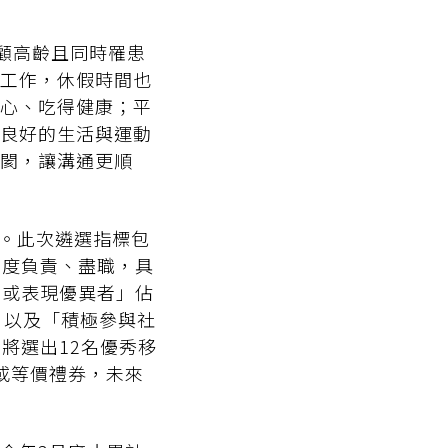
照顧高齡且同時罹患
工作，休假時間也
心、吃得健康；平
良好的生活與運動
閡，讓溝通更順
年。此次遴選指標包
態度負責、盡職，具
能或表現優異者」佔
，以及「積極參與社
將選出12名優秀移
或等價禮券，未來