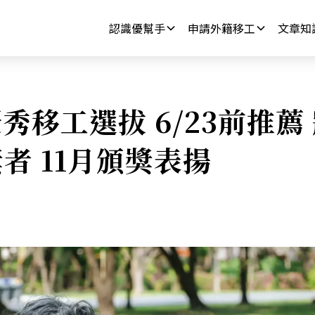
認識優幫手
申請外籍移工
文章知
秀移工選拔 6/23前推薦
獎者 11月頒獎表揚