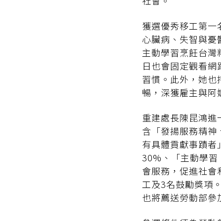
社會。
獲選優秀移工第一名
心臟病、失智與憂
主動學習烹飪台灣
日也會固定觀看網
習慣。此外，她也
暢，深獲雇主與阿
重建處長陳昆鴻進
含「發揚服務精神
有具體貢獻事蹟者
30%、「主動學
會服務，促進社會
工及3名鼓勵獎項
也將薦送勞動部參