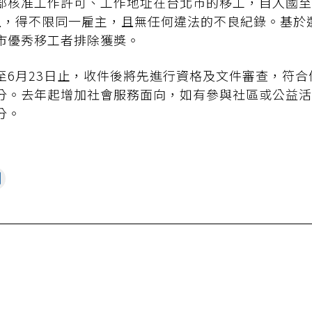
部核准工作許可、工作地址在台北市的移工，自入國至
上，得不限同一雇主，且無任何違法的不良紀錄。基於
市優秀移工者排除獲獎。
至6月23日止，收件後將先進行資格及文件審查，符合
分。去年起增加社會服務面向，如有參與社區或公益活
分。