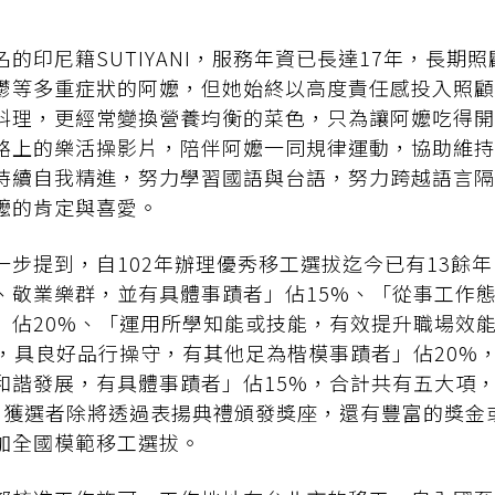
的印尼籍SUTIYANI，服務年資已長達17年，長期
鬱等多重症狀的阿嬤，但她始終以高度責任感投入照顧
料理，更經常變換營養均衡的菜色，只為讓阿嬤吃得開
路上的樂活操影片，陪伴阿嬤一同規律運動，協助維持
持續自我精進，努力學習國語與台語，努力跨越語言隔
嬤的肯定與喜愛。
一步提到，自102年辦理優秀移工選拔迄今已有13餘
、敬業樂群，並有具體事蹟者」佔15%、「從事工作
」佔20%、「運用所學知能或技能，有效提升職場效
習，具良好品行操守，有其他足為楷模事蹟者」佔20%
和諧發展，有具體事蹟者」佔15%，合計共有五大項，
。獲選者除將透過表揚典禮頒發獎座，還有豐富的獎金
加全國模範移工選拔。