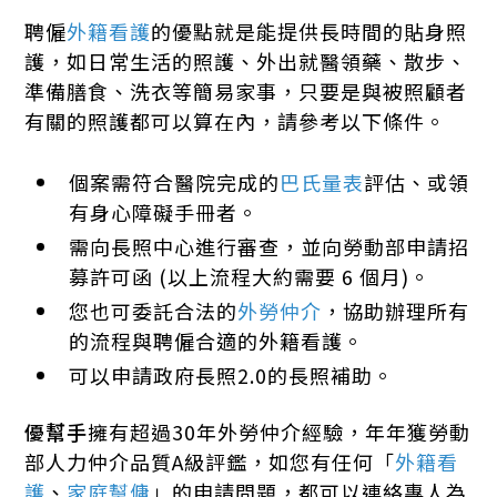
聘僱
外籍看護
的優點就是能提供長時間的貼身照
護，如日常生活的照護、外出就醫領藥、散步、
準備膳食、洗衣等簡易家事，只要是與被照顧者
有關的照護都可以算在內，請參考以下條件。
個案需符合醫院完成的
巴氏量表
評估、或領
有身心障礙手冊者。
需向長照中心進行審查，並向勞動部申請招
募許可函 (以上流程大約需要 6 個月)。
您也可委託合法的
外勞仲介
，協助辦理所有
的流程與聘僱合適的外籍看護。
可以申請政府長照2.0的長照補助。
優幫手
擁有超過30年外勞仲介經驗，年年獲勞動
部人力仲介品質A級評鑑，如您有任何「
外籍看
護
、
家庭幫傭
」的申請問題，都可以連絡專人為